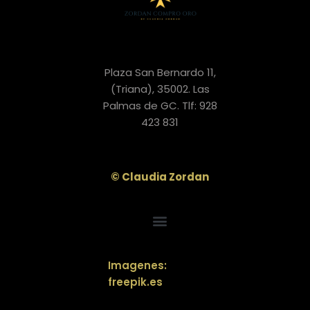
Plaza San Bernardo 11,
(Triana), 35002. Las
Palmas de GC. Tlf: 928
423 831
© Claudia Zordan
POLÍTICA DE PRIVACIDAD“SUS DATOS SEGUROS”
COMPROMISO PROTECCIÓN DE DATOS
Imagenes:
freepik.es