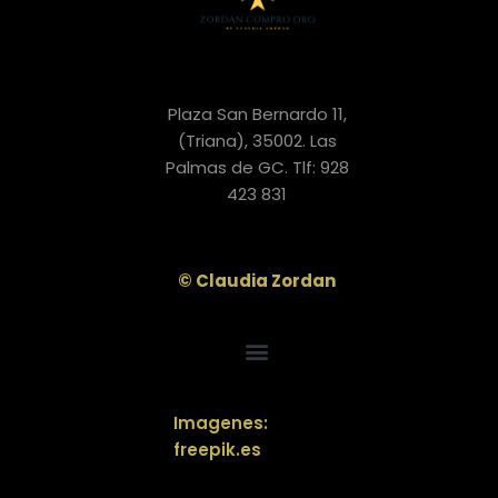
Plaza San Bernardo 11,
(Triana), 35002. Las
Palmas de GC. Tlf: 928
423 831
© Claudia Zordan
POLÍTICA DE PRIVACIDAD“SUS DATOS SEGUROS”
COMPROMISO PROTECCIÓN DE DATOS
Imagenes:
freepik.es