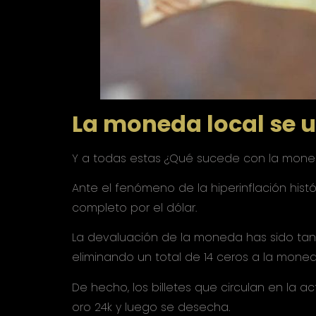
La moneda local se u
Y a todas estas ¿Qué sucede con la moned
Ante el fenómeno de la hiperinflación hist
completo por el dólar.
La devaluación de la moneda has sido tan 
eliminando un total de 14 ceros a la moned
De hecho, los billetes que circulan en la 
oro 24k y luego se desecha.