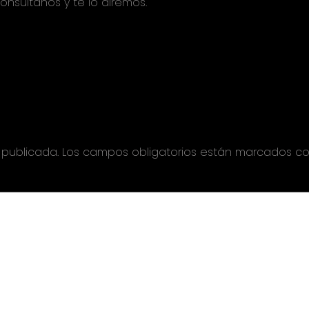
onsúltanos y te lo diremos.
 publicada.
Los campos obligatorios están marcados c