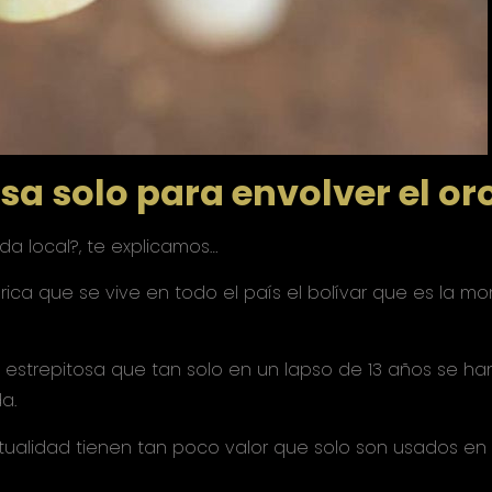
sa solo para envolver el or
a local?, te explicamos…
órica que se vive en todo el país el bolívar que es la 
estrepitosa que tan solo en un lapso de 13 años se han
a.
actualidad tienen tan poco valor que solo son usados en