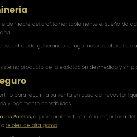
inería
cie de “fiebre del oro”, lamentablemente el sueño dorado
idad.
descontrolada generando la fuga masiva del oro hacia
osistema producto de la explotación desmedida y sin pla
seguro
ertir o para recurrir a su venta en caso de necesitar li
ia y legalmente constituidos.
o Las Palmas
,
aquí valoramos tu oro a la mejor tasa del
o
relojes de alta gama
.