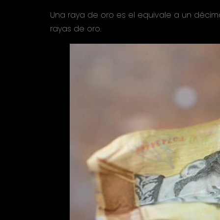
Una raya de oro es el equivale a un décim
rayas de oro.