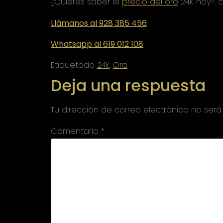
¿Quieres saber el
precio del oro
24K hoy?, c
Llámanos al 928 385 456
Whatsapp al 619 012 108
Etiquetado
24k
,
Oro
Deja una respuesta
Tu dirección de correo electrónico no será
Comentario
*