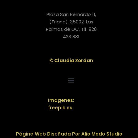
Plaza San Bernardo 11,
(Triana), 35002. Las
Palmas de GC. Tlf: 928
423 831
© Claudia Zordan
POLÍTICA DE PRIVACIDAD“SUS DATOS SEGUROS”
COMPROMISO PROTECCIÓN DE DATOS
Imagenes:
freepik.es
Página Web Diseñada Por Alio Modo Studio