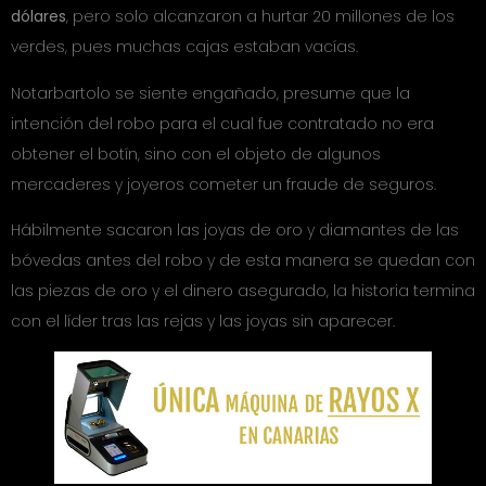
dólares
, pero solo alcanzaron a hurtar 20 millones de los
verdes, pues muchas cajas estaban vacías.
Notarbartolo se siente engañado, presume que la
intención del robo para el cual fue contratado no era
obtener el botín, sino con el objeto de algunos
mercaderes y joyeros cometer un fraude de seguros.
Hábilmente sacaron las joyas de oro y diamantes de las
bóvedas antes del robo y de esta manera se quedan con
las piezas de oro y el dinero asegurado, la historia termina
con el líder tras las rejas y las joyas sin aparecer.