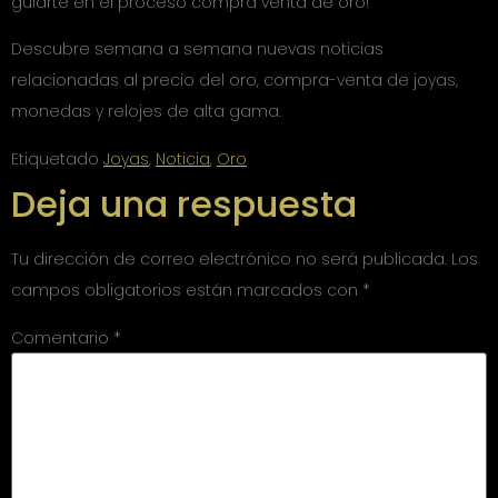
guiarte en el proceso compra venta de oro!
Descubre semana a semana nuevas noticias
relacionadas al precio del oro, compra-venta de joyas,
monedas y relojes de alta gama.
Etiquetado
Joyas
,
Noticia
,
Oro
Deja una respuesta
Tu dirección de correo electrónico no será publicada.
Los
campos obligatorios están marcados con
*
Comentario
*