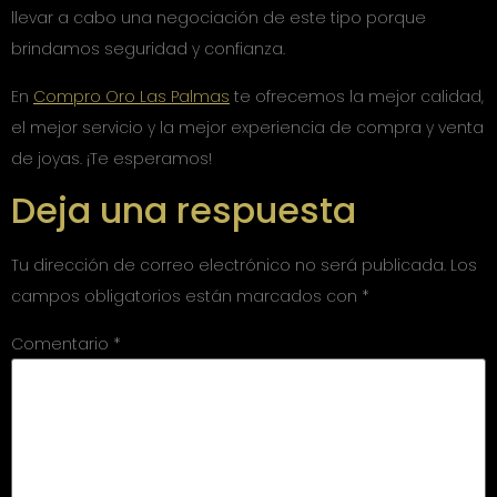
llevar a cabo una negociación de este tipo porque
brindamos seguridad y confianza.
En
Compro Oro Las Palmas
te ofrecemos la mejor calidad,
el mejor servicio y la mejor experiencia de compra y venta
de joyas. ¡Te esperamos!
Deja una respuesta
Tu dirección de correo electrónico no será publicada.
Los
campos obligatorios están marcados con
*
Comentario
*